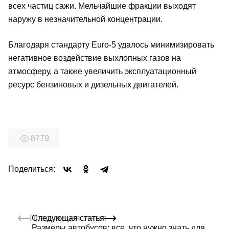
всех частиц сажи. Мельчайшие фракции выходят
наружу в незначительной концентрации.
Благодаря стандарту Euro-5 удалось минимизировать
негативное воздействие выхлопных газов на
атмосферу, а также увеличить эксплуатационный
ресурс бензиновых и дизельных двигателей.
8779
Поделиться:
Предыдущая статья
Следующая статья
Размеры автобусов: все, что нужно знать для