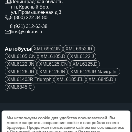
Ленинградская область,
пгт. Красный Бор,
ул. Промышленная д.3
8 (800) 222-34-80
8 (921) 312-63-38
bus@sotrans.ru
Автобусы
XML 6952JN
XML 6952JR
XML6105.CN
XML6105.D
XML6122.J
XML6122.JN
XML6125.CN
XML6125.D
XML6126.JR
XML6126JN
XML6129JR Navigator
XML6140JR Triumph
XML6185.EL
XML6845.D
XML6845.С
Мы используем cookie для удобства пользователей. Вы
можете запретить сохранение cookie в настройках своего
ООО «Техцентры СОТРАНС»
браузера. Продолжая пользование сайтом вы соглашаетесь