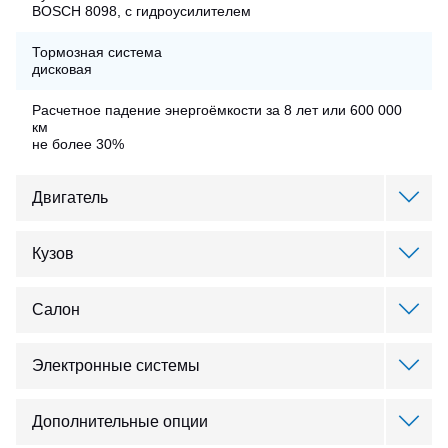
BOSCH 8098, с гидроусилителем
Тормозная система
дисковая
Расчетное падение энергоёмкости за 8 лет или 600 000
км
не более 30%
Двигатель
Двигатель
Кузов
Синхронный электродвигатель с постоянными магнитами
Окраска
Мощность двигателя
Салон
стандартная
100…160 кВт
Молоток (аварийный)
Цвета и рисунки
Максимальная скорость
Электронные системы
5 шт.
по запросу
80 км/ч
Система ЭРА-ГЛОНАСС
Электронные часы
Боковые стекла
Дополнительные опции
есть
есть
Стеклопакет с тонировкой, с форточками